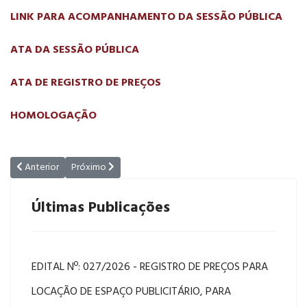
LINK PARA ACOMPANHAMENTO DA SESSÃO PÚBLICA
ATA DA SESSÃO PÚBLICA
ATA DE REGISTRO DE PREÇOS
HOMOLOGAÇÃO
Artigo anterior: EDITAL Nº. 05/2024 - REGISTRO DE PREÇOS PARA T
Próximo artigo: EDITAL 23/2023 - REGISTRO DE PREÇ
Anterior
Próximo
Últimas Publicações
EDITAL Nº: 027/2026 - REGISTRO DE PREÇOS PARA
LOCAÇÃO DE ESPAÇO PUBLICITÁRIO, PARA