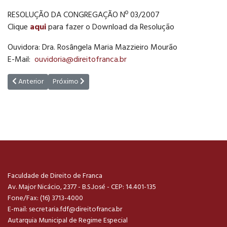
RESOLUÇÃO DA CONGREGAÇÃO Nº 03/2007
Clique
aqui
para fazer o Download da Resolução
Ouvidora: Dra. Rosângela Maria Mazzieiro Mourão
E-Mail:
ouvidoria@direitofranca.br
Artigo anterior: Guias para Trabalhos Acadêmicos
Próximo artigo: E-SIC - Perguntas frequentes
Anterior
Próximo
Faculdade de Direito de Franca
Av. Major Nicácio, 2377 - B.S.José - CEP: 14.401-135
Fone/Fax: (16) 3713-4000
E-mail:
secretaria.fdf@direitofranca.br
Autarquia Municipal de Regime Especial