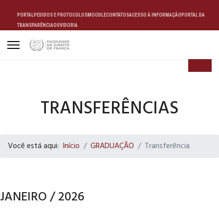
PORTAL
PEDIDOS E PROTOCOLOS
MOODLE
CONTATOS
ACESSO À INFORMAÇÃO
PORTAL DA
TRANSPARÊNCIA
OUVIDORIA
ALUNO
TRANSFERÊNCIAS
Você está aqui:
Início
GRADUAÇÃO
Transferência
JANEIRO / 2026