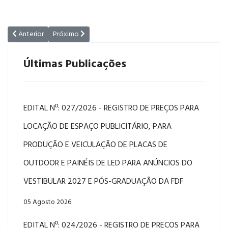
Artigo anterior: EDITAL Nº 08/2026 - PROCESSO SELETIVO PARA ADM
Próximo artigo: EDITAL DE SELEÇÃO DE GRADUANDOS – G
Anterior
Próximo
Últimas Publicações
EDITAL Nº: 027/2026 - REGISTRO DE PREÇOS PARA
LOCAÇÃO DE ESPAÇO PUBLICITÁRIO, PARA
PRODUÇÃO E VEICULAÇÃO DE PLACAS DE
OUTDOOR E PAINÉIS DE LED PARA ANÚNCIOS DO
VESTIBULAR 2027 E PÓS-GRADUAÇÃO DA FDF
05 Agosto 2026
EDITAL Nº: 024/2026 - REGISTRO DE PREÇOS PARA