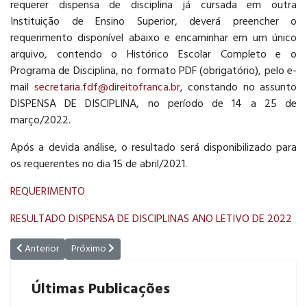
requerer dispensa de disciplina já cursada em outra
Instituição de Ensino Superior, deverá preencher o
requerimento disponível abaixo e encaminhar em um único
arquivo, contendo o Histórico Escolar Completo e o
Programa de Disciplina, no formato PDF (obrigatório), pelo e-
mail
secretaria.fdf@direitofranca.br
, constando no assunto
DISPENSA DE DISCIPLINA, no período de 14 a 25 de
março/2022.
Após a devida análise, o resultado será disponibilizado para
os requerentes no dia 15 de abril/2021.
REQUERIMENTO
RESULTADO DISPENSA DE DISCIPLINAS ANO LETIVO DE 2022
Artigo anterior: Comunicado à Comunicade Acadêmica
Próximo artigo: Horários de disponibilidade dos Coorde
Anterior
Próximo
Últimas Publicações